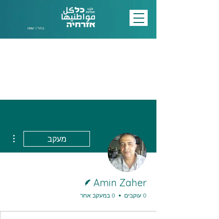
בחר/י שפה
ions
מעקב
כותב/ת
Amin Zaher
0 עוקבים
0 במעקב אחר