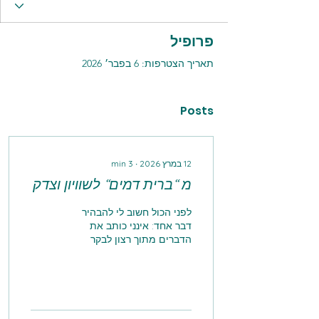
פרופיל
תאריך הצטרפות: 6 בפבר׳ 2026
Posts
12 במרץ 2026
∙
3
min
מ “ברית דמים“ לשוויון וצדק
לפני הכול חשוב לי להבהיר
דבר אחד: אינני כותב את
הדברים מתוך רצון לבקר
לשם ביקורת, ואינני יוצא כאן
למחאה. אינני מחפש עימות
ואינני מבקש להאשים איש.
מטרת הדברים פשוטה
וברורה, קריאה לצדק, לשוויון,