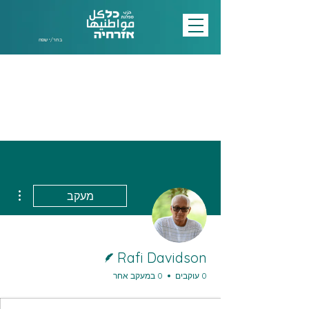
בחר/י שפה
ions
מעקב
כותב/ת
Rafi Davidson
0 עוקבים
0 במעקב אחר