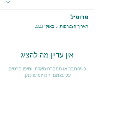
פרופיל
תאריך הצטרפות: 5 באוק׳ 2023
אין עדיין מה להציג
כשהחבר או החברה האלה יוסיפו פרטים
על עצמם, הם יופיעו כאן.
כל אזרחיה - כול מואטיניהא
אימייל:
info@kolezrahea.org.il
טלפון: 052-
5457
296-