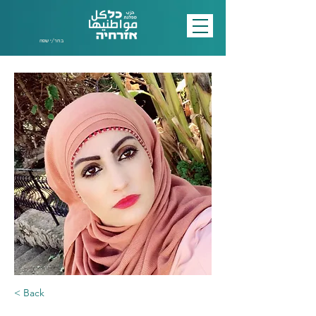
בחר/י שפה
< Back