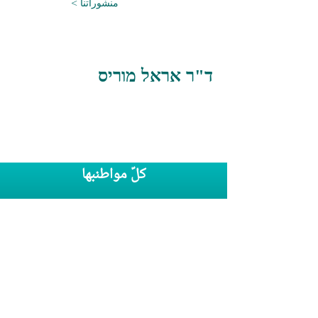
< منشوراتنا
ד"ר אראל מוריס
كلّ مواطنبها
بريد إلكتروني:
info@kolezrahea.org.il
هاتف:
052
5457
296
انضموا إلينا