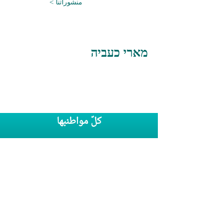
< منشوراتنا
מארי כעביה
كلّ مواطنبها
بريد إلكتروني:
info@kolezrahea.org.il
هاتف:
052
5457
296
انضموا إلينا