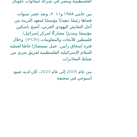
الفلسطينية ومصر في شركة جيجاوات جلوبال.
بين عامي ١٩٨٨ و٢٠١١، وبعد عشر سنوات 
قضاها رئيسًا تنفيذيًا مؤسسًا لمعهد التربية من 
أجل التعايش اليهودي العربي، أصبح باسكين 
مؤسسًا ومديرًا مشاركًا لمركز إسرائيل/
فلسطين للأبحاث والمعلومات (IPCRI). وخلال 
فترة إسحاق رابين، عمل مستشارًا خاصًا لعملية 
السلام الإسرائيلية الفلسطينية لفريق سري من 
ضباط المخابرات.
من عام 2005 إلى عام 2023، كان لديه عمود 
أسبوعي في صحيفة 
حصل باسكين على درجة الدكتوراه في العلاقات 
الدولية من جامعة غرينتش. نُشرت أجزاء من 
أطروحته في كتاب 
كلّ مواطنبها