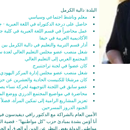
البلدة: دالية الكرمل
معلم وناشط اجتماعي وسياسي
حاصل على درجة الدكتوراه في اللغة العبرية - ج
عمل محاضراً في قسم اللغة العبرية في كلية جورد
الأكاديمية العربية في حيفا.
أدار قسم التربية والتعليم في دالية الكرمل بين عامي 011
شغل منصب عضو مجلس التعليم العالي لعدة س
المجتمع العربي إلى التعليم العالي.
كان عضوا في لجنة تراجتنبرج.
شغل منصب عضو مجلس إدارة المركز اليهودي ا
كان مرشحًا للكنيست الحادية والعشرين عن ح
عضو سابق في اللجنة التوجيهية لحركة نساء يصن
محاضرة في مواضيع المجتمع الدرزي ووضع المرأة
تعزيز المشاريع الرامية إلى تمكين المرأة، فضلاً
الجنود الدروز المسرحين.
الأمين العام بالشراكة مع الدكتور رافي ديفيدسون ف
أنا أؤمن بشدة بمبادئ حزب "كل مواطنيها" - قضية الش
مواطني الدولة بغض النظر عن الدين أو العرق أو الج