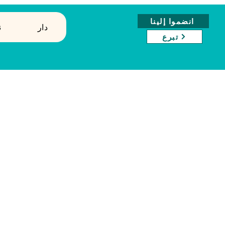
انضموا إلينا
دار
↓
تبرع