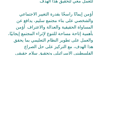
للعمل معي لتحقيق هذا الهدف.
أؤمن إيمانًا راسخًا بقدرة التغيير الاجتماعي 
والشخصي على بناء مجتمع سليم، يدافع عن 
المساواة الحقيقية والعدالة والاعتراف. أؤمن 
بأهمية إتاحة مساحة للتنوع لإثراء المجتمع إيجابيًا، 
والعمل على تطوير النظام التعليمي بما يحقق 
هذا الهدف، مع التركيز على حل الصراع 
الفلسطيني الإسرائيلي وتحقيق سلام حقيقي 
وعادل ومستقر للشعبين.
كلّ مواطنبها
بريد إلكتروني:
info@kolezrahea.org.il
هاتف:
052
5457
296