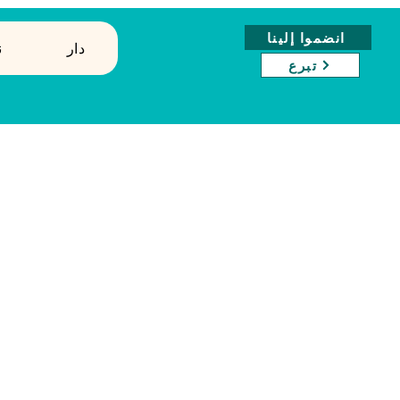
انضموا إلينا
دار
↓
تبرع