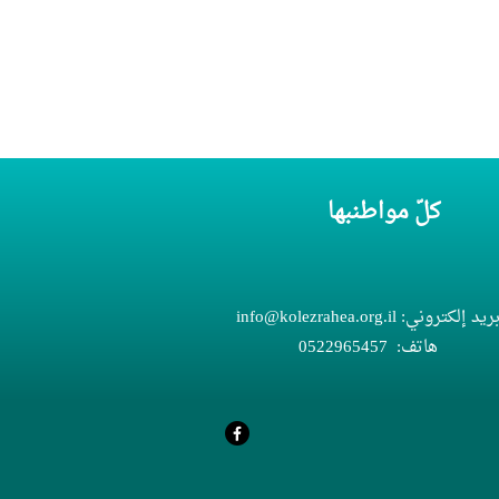
كلّ مواطنبها
ريد إلكتروني:
info@kolezrahea.org.il
هاتف:
052
5457
296