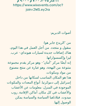
١١ آذار ٢٠٢٥، ٧:٠٠ م – ٩:٠٠ م
https://www.wixevents.com/oc?
join=JWS.eyJra
حول الحدث
أصوات الدبريم:
من "الريدع جابر هوا:
منقول و متجدد. من أجل العمل في هذا اليوم، 
هناك إضافات جديدة لسيارات هيونداي- عرب, 
ليزا وإكسسواراتها.
إنه أيضًا مركز "أمان"- وهو مركز يقدم مجموعة 
متنوعة من البهجة، وهو عبارة عن منتج مصنوع 
من مواد ومكونات.
هذا هو المكان المناسب لسكانها من داخل 
إسرائيل إلى دموكرتيا. أنواع المعدات والمكونات 
الموجودة في المنزل: معلومات عن الأعشاب 
والأعشاب في كل مكان, أماكن الإقامة, روب 
ميدوت, فيلادلفيا السياسة والسياسة يمكن 
الوصول إليها.