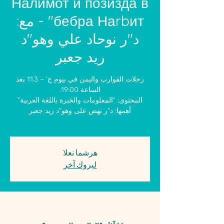
Налимот и позизда в
бебра Наrbит" - مع:
د"ر نوحاد علي وهو"د
ريد جعبر
رحلات القوارب واليمن في بيوم ج' – 11.3 بعد
هرشما نعلا
ليروك آخر
الوقت والمكان