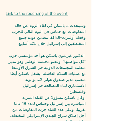
حول الحدث
Link to the recording of the event.
وسيتحدث د. باسكن في لقاء الزوم عن حالة 
المفاوضات مع حماس في اليوم التالي للحرب 
وخطة أولمرت-الداكفا تتضمن عودة جميع 
المختطفين إلى إسرائيل خلال ثلاثة أسابيع.
 الدكتور غيرشون باسكن هو أحد مؤسسي حزب 
"كل مواطنيها"  وعضو مجلسه الوطني وهو مدير 
منظمة المجتمعات الدولية في الشرق الأوسط 
مع عمليات السلام الفاشلة، يشغل باسكن أيضًا 
منصب مدير صندوق هولي لاند بو بوند 
الاستثماري لبناء المصالحة في إسرائيل 
وفلسطين. 
 وكان باسكن مسؤولا عن القناة السرية 
المباشرة بين إسرائيل وحماس لمدة 18 عاما 
تقريبا.  وعلى هذه القناة جرت المفاوضات من 
أجل إطلاق سراح الجندي الإسرائيلي المختطف 
جلعاد شاليط.