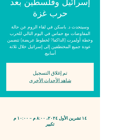
إسرائيل وفلسطين بعد
حرب غزة
وسيتحدث د. باسكن في لقاء الزوم عن حالة
المفاوضات مع حماس في اليوم التالي للحرب
وخطة أولمرت (الداكفا? لخطوط عريضة) تتضمن
عودة جميع المختطفين إلى إسرائيل خلال ثلاثة
أسابيع.
تم إغلاق التسجيل
شاهد الأحداث الأخرى
الوقت والمكان
١٤ تشرين الأول ٢٠٢٤، ٨:٠٠ م – ١٠:٠٠ م
تكبير