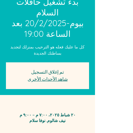
بدء تشغيل حافلات
السلام
بيوم-20/2/2025 بعد
الساعة 19:00
كل ما عليك فعله هو الترحيب بمنزلك لتجديد
بساطتك الجديدة
تم إغلاق التسجيل
شاهد الأحداث الأخرى
الوقت والمكان
٢٠ شباط ٢٠٢٥، ٧:٠٠ م – ٩:٠٠ م
نيف شالوم, نوفا سلام