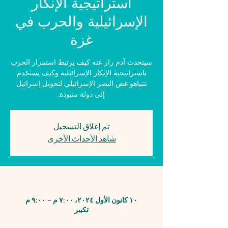
استراتيجية الإنكار
الإسرائيلية والحرب في
غزة
سيتحدث آدم راز عنه كيف يرتبط استمرار الحرب
باستراتيجية الإنكار الإسرائيلية وكيف يستخدم
نتنياهو غض البصر الإسرائيلي لتحويل إسرائيل
إلى دولة منبوذة.
تم إغلاق التسجيل
شاهد الأحداث الأخرى
الوقت والمكان
١٠ كانون الأول ٢٠٢٤، ٧:٠٠ م – ٩:٠٠ م
تكبير