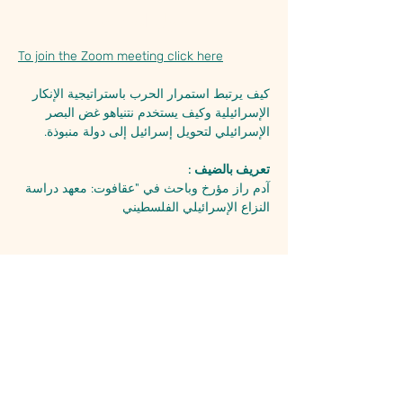
حول الحدث
To join the Zoom meeting click here
كيف يرتبط استمرار الحرب باستراتيجية الإنكار 
الإسرائيلية وكيف يستخدم نتنياهو غض البصر 
الإسرائيلي لتحويل إسرائيل إلى دولة منبوذة.
تعريف بالضيف : 
آدم راز مؤرخ وباحث في "عقافوت: معهد دراسة 
النزاع الإسرائيلي الفلسطيني
شارك هذا الحدث
كلّ مواطنبها