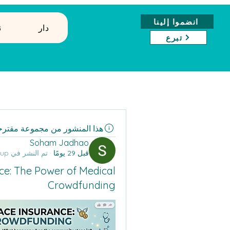
انضموا إلينا
دار
↓
تبرع
هذا المنشور من مجموعة مقترح
Soham Jadhao
قبل 29 يومًا
·
تم النشر في
All Its Citizens Group
ce: The Power of Medical
Crowdfunding