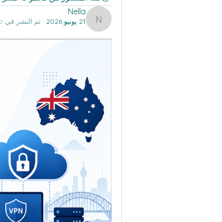
Nella
21 يونيو 2026
·
تم النشر في
All Its Citizens Group
Nella