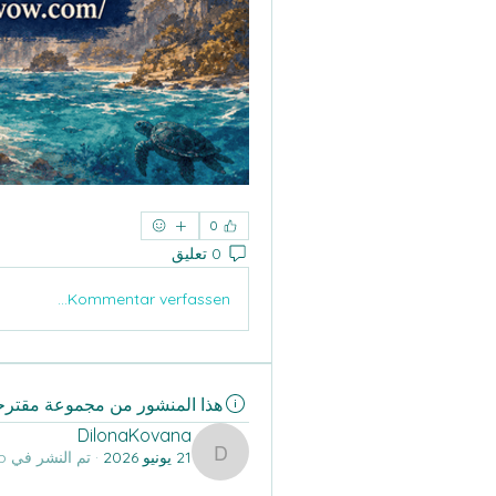
0
0 تعليق
Kommentar verfassen...
هذا المنشور من مجموعة مقترح
DilonaKovana
21 يونيو 2026
·
تم النشر في
All Its Citizens Group
DilonaKovana