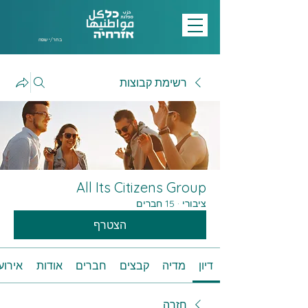
בחר/י שפה
רשימת קבוצות
All Its Citizens Group
ציבורי
·
15 חברים
הצטרף
דיון
מדיה
קבצים
חברים
אודות
אירוע
חזרה