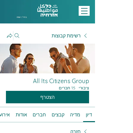
בחר/י שפה
רשימת קבוצות
All Its Citizens Group
ציבורי
·
15 חברים
הצטרף
דיון
מדיה
קבצים
חברים
אודות
אירוע
חזרה