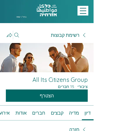
בחר/י שפה
רשימת קבוצות
All Its Citizens Group
ציבורי
·
15 חברים
הצטרף
דיון
מדיה
קבצים
חברים
אודות
אירוע
חזרה