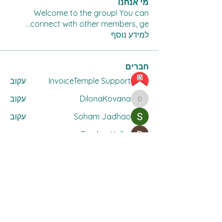
מי אנחנו
Welcome to the group! You can
...
connect with other members, ge
למידע נוסף
חברים
InvoiceTemple Support
עקוב
DilonaKovana
עקוב
DilonaKovana
Soham Jadhao
עקוב
Divakar Kolhe
עקוב
lilycosk67
עקוב
lilycosk67
לצפייה בכל החברים (15)
כל אזרחיה - כול מואטיניהא