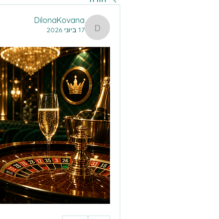
DilonaKovana
17 ביוני 2026
DilonaKovana