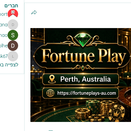
חברים
port
vana
naKovana
hao
olhe
sk67
ilycosk67
לצפייה בכל