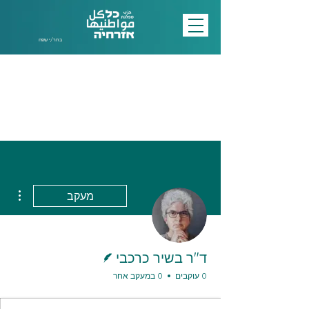
בחר/י שפה
ions
מעקב
כותב/ת
ד"ר בשיר כרכבי
0 עוקבים
0 במעקב אחר