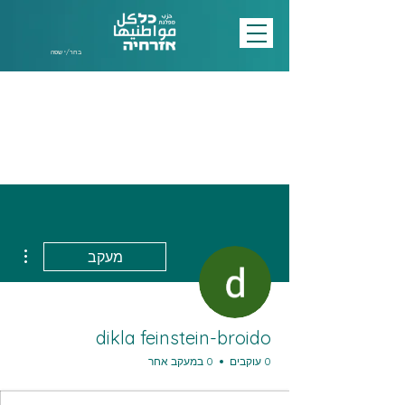
בחר/י שפה
ions
מעקב
dikla feinstein-broido
0 עוקבים
0 במעקב אחר