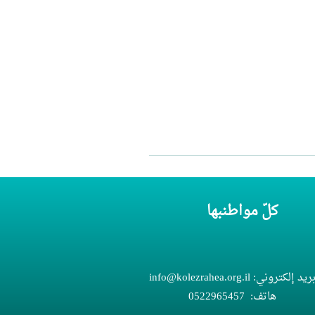
كلّ مواطنبها
ريد إلكتروني:
info@kolezrahea.org.il
هاتف:
052
5457
296