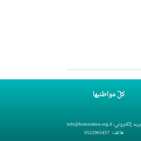
كلّ مواطنبها
ريد إلكتروني:
info@kolezrahea.org.il
هاتف:
052
5457
296