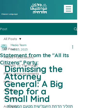
Choose Language
Post
All Posts
Media Team
All Posts
Feb 25, 2025
Statement from the "All Its
Media Publications
Citizens" Party:
Notices To The Public
Dismissing the 
Attorney 
Party announcements
General: A Big 
News
Step for a 
Articles
Small Mind
Actuality
תהליך הדחת היועמ"שית מטעם הממשלה 
Activities