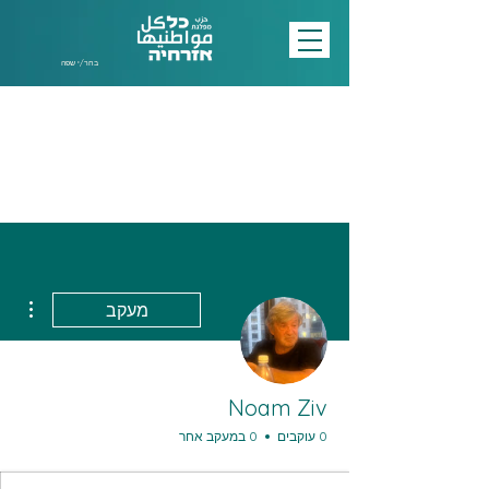
בחר/י שפה
ions
מעקב
Noam Ziv
0 עוקבים
0 במעקב אחר