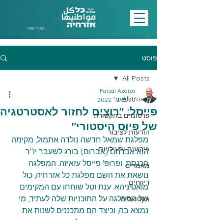
בחר/י שפה
פוסט
All Posts
Faisal Azaiza
All Posts
30 באוג׳ 2022
פייסל: "רוצים לחזור לאסטרטגיה
פרסומים בתקשורת
של פיוס היסטורי"
הודעות לציבור
מפלגת שמאל חדשה נולדה אתמול, מקימה 
אירועים ופעילויות
הוא אברהם (אברום) בורג לשעבר יו"ר 
הכנסת, ופרופ' פייסל עזאיזה. המפלגה 
מאמרים
נושאת את השם מפלגת כל אזרחיה, כול 
דיווחים
מואטיניהא. ענת וטל שוחחו עם המקימים 
של המפלגה על התוכניות שלה לעתיד, מי 
אקטואליה
נמצא בה, וכיצד הם מתכננים לשנות את 